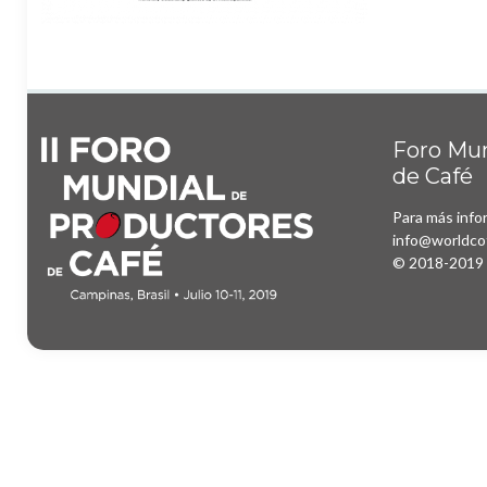
Foro Mun
de Café
Para más info
info@worldco
© 2018-2019