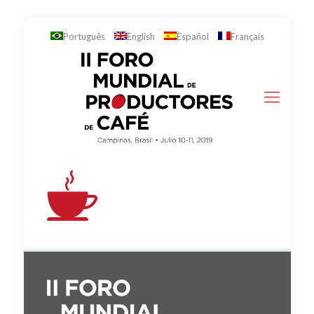
Português
English
Español
Français