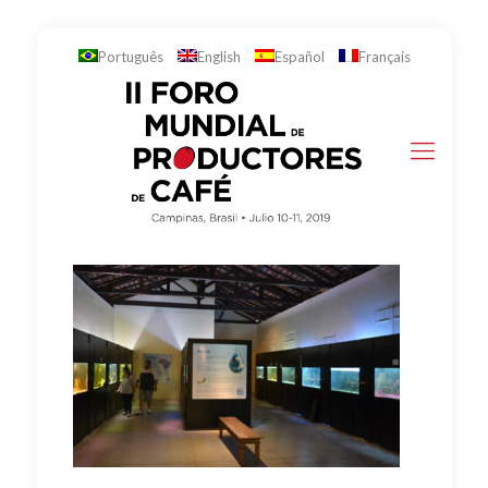
Português
English
Español
Français