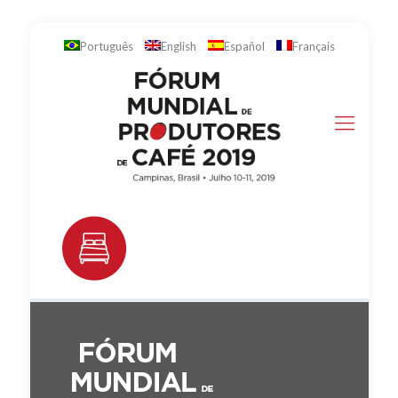
Português
English
Español
Français