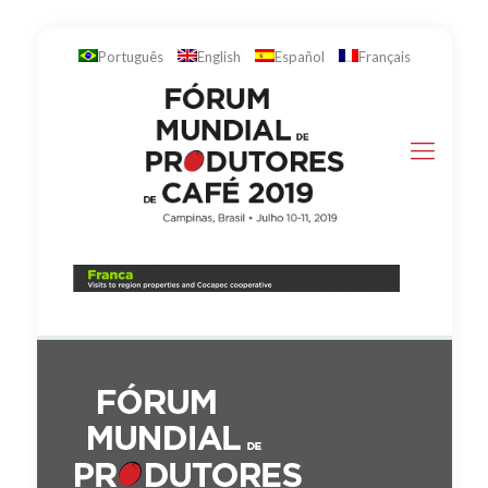
Português
English
Español
Français