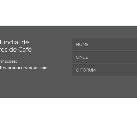
undial de
HOME
es de Café
ONDE
ormações:
ffeeproducersforum.com
O FÓRUM