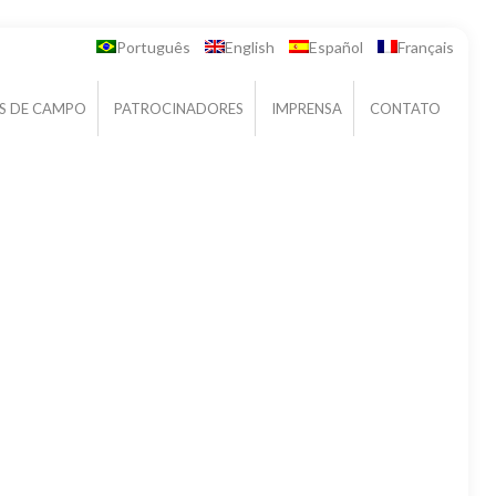
Português
English
Español
Français
AS DE CAMPO
PATROCINADORES
IMPRENSA
CONTATO