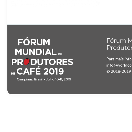
Fórum M
Produtor
Para mais inf
info@worldco
© 2018-2019