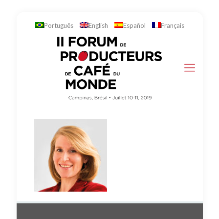
Português
English
Español
Français