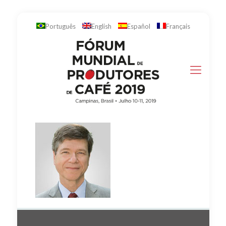
Português
English
Español
Français