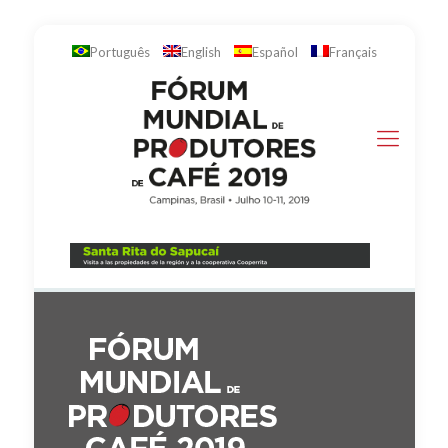
Português
English
Español
Français