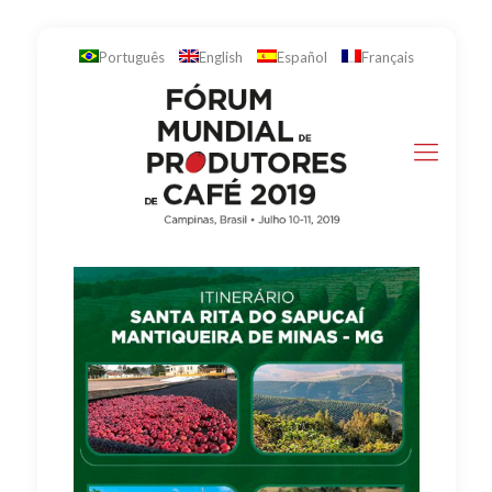
Português
English
Español
Français